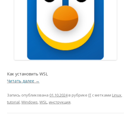
Как установить WSL
Читать далее
→
Запись опубликована
01.10.2024
в рубрике
IT
с метками
Linux
,
tutorial
,
Windows
,
WSL
,
инструкция
.