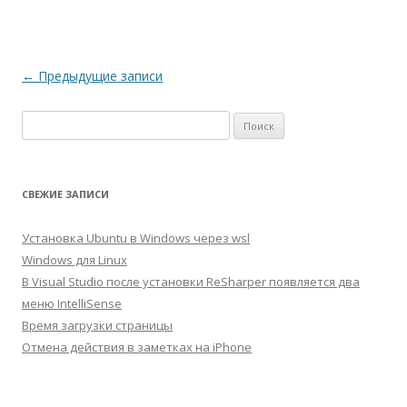
Навигация
←
Предыдущие записи
по
Найти:
записям
СВЕЖИЕ ЗАПИСИ
Установка Ubuntu в Windows через wsl
Windows для Linux
В Visual Studio после установки ReSharper появляется два
меню IntelliSense
Время загрузки страницы
Отмена действия в заметках на iPhone