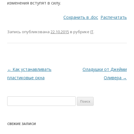
изменения вступят в силу.
Сохранить в .doc
Распечатать
Запись опубликована
22.10.2015
в рубрике
IT
.
Навигация
←
Как устанавливать
Оладушки от Джейми
по
пластиковые окна
Оливера
→
записям
Найти:
СВЕЖИЕ ЗАПИСИ