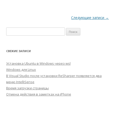
Навигация
Следующие записи
→
по
Найти:
записям
СВЕЖИЕ ЗАПИСИ
Установка Ubuntu в Windows через wsl
Windows для Linux
В Visual Studio после установки ReSharper появляется два
меню IntelliSense
Время загрузки страницы
Отмена действия в заметках на iPhone