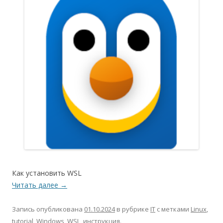
Как установить WSL
Читать далее
→
Запись опубликована
01.10.2024
в рубрике
IT
с метками
Linux
,
tutorial
,
Windows
,
WSL
,
инструкция
.